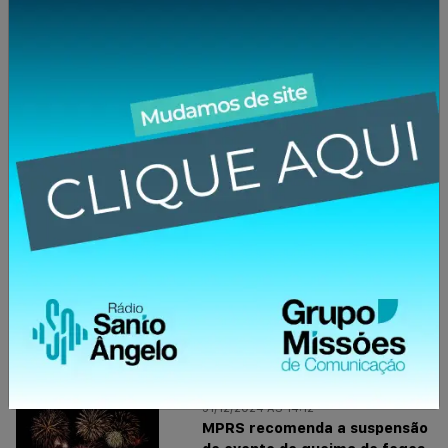
23/01/2025 ÀS 08:01
São Miguel das Missões recebe
nova sinalização turística de
padrão mundial
22/01/2025 ÀS 09:01
Apresentados os secretários
municipais de Entre-Ijuís
03/01/2025 ÀS 08:01
Projetos dos 400 anos das
Missões estão na fase de
orientação técnica
31/12/2024 ÀS 14:12
MPRS recomenda a suspensão