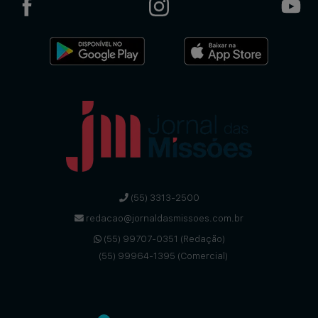
(55) 3313-2500
redacao@jornaldasmissoes.com.br
(55) 99707-0351 (Redação)
(55) 99964-1395 (Comercial)