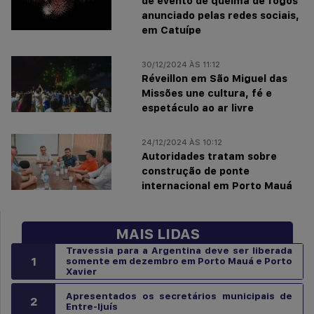
de evento de queima de fogos
anunciado pelas redes sociais,
em Catuípe
30/12/2024 ÀS 11:12
Réveillon em São Miguel das
Missões une cultura, fé e
espetáculo ao ar livre
24/12/2024 ÀS 10:12
Autoridades tratam sobre
construção de ponte
internacional em Porto Mauá
MAIS LIDAS
Travessia para a Argentina deve ser liberada
1
somente em dezembro em Porto Mauá e Porto
Xavier
Apresentados os secretários municipais de
2
Entre-Ijuís