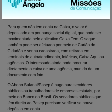
realizados nas contas existentes e os valores podem
ser movimentados com o cartão da conta, pelo internet
banking ou pelo aplicativo do banco.
Para quem não tem conta na Caixa, o valor é
depositado em poupança social digital, que pode ser
movimentada pelo aplicativo Caixa Tem. O saque
também pode ser efetuado por meio de Cartão do
Cidadão e senha cadastrada, com retirada em
terminais de autoatendimento, lotéricas, Caixa Aqui ou
agências. O interessado ainda pode procurar
diretamente o caixa de uma agência, munido de um
documento com foto.
O Abono Salarial/Pasep é pago para servidores
públicos ou trabalhadores de empresas estatais, por
meio do Banco do Brasil. Os servidores públicos que
têm direito ao Pasep precisam verificar se houve
depósito em conta.