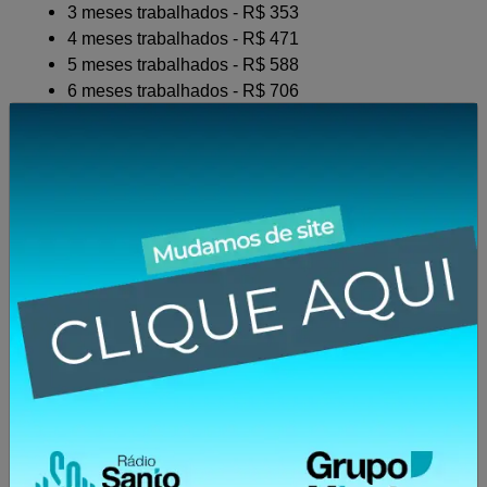
3 meses trabalhados - R$ 353
4 meses trabalhados - R$ 471
5 meses trabalhados - R$ 588
6 meses trabalhados - R$ 706
7 meses trabalhados - R$ 824
8 meses trabalhados - R$ 941
9 meses trabalhados - R$ 1.059
10 meses trabalhados - R$ 1.177
11 meses trabalhados - R$ 1.294
12 meses trabalhados - R$ 1.412
Como o abono salarial PIS/Pasep é pago?
O depósito do PIS, pago aos trabalhadores vinculados
ao Programa de Integração Social, é feito pela Caixa
Econômica Federal. A Caixa depositará o dinheiro na
conta corrente ou poupança, para quem é cliente do
banco.
Para quem já tem conta na Caixa, os créditos são