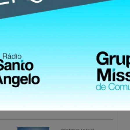
rica. O índice representa um aumento de 1,4% em
ano.
oas sem emprego que estão em busca de trabalho.
 compõe a força de trabalho do país, que atingiu
 encerrado em novembro.
atsApp