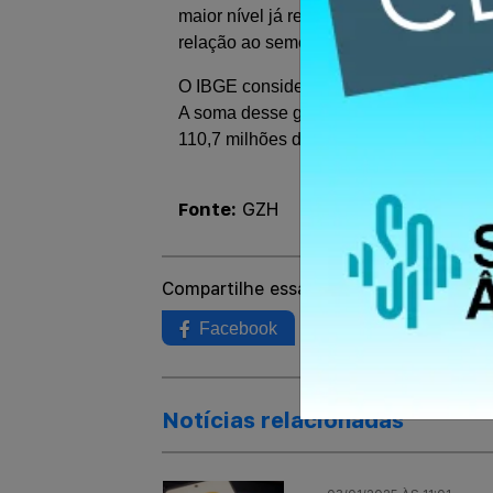
maior nível já registrado na série histó
relação ao semestre anterior e 3,4% no 
O IBGE considera desocupadas as pess
A soma desse grupo com o de empregados
110,7 milhões de pessoas no trimestre
Fonte:
GZH
Compartilhe essa notícia:
Facebook
Twitter
Wh
Notícias relacionadas