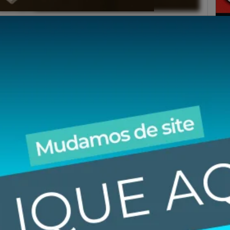
VR / stock.adobe.com
para 6,1% no trimestre encerrado em novembro,
ra de Domicílios (Pnad) Contínua, divulgada nesta
 de Geografia e Estatística (IBGE).
gistrado desde o início da série histórica da Pnad
rimestre encerrado em outubro, quando o patamar foi
0,5% em relação ao trimestre anterior, encerrado em
 comparação anual, houve queda de 1,4 % em
quando o desemprego atingiu 7,5%.
ssoas estão sem trabalho no país, o menor número
ro de 2014. Esse total equivale a uma queda de 7%
re anterior e de 17,5% no ano.
opulação em idade ativa no Brasil está empregada, o