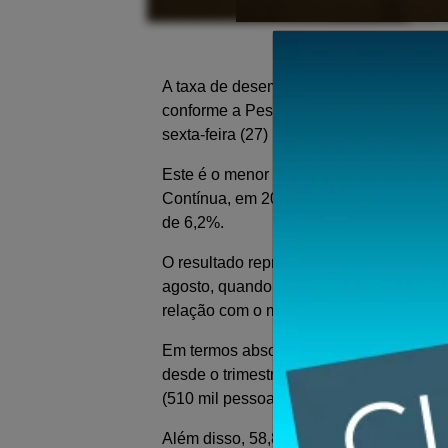
Foto:
CESAR
A taxa de desemprego no Brasil recuou 
conforme a Pesquisa Nacional por Amost
sexta-feira (27) pelo Instituto Brasileiro
Este é o menor índice de desocupação re
Contínua, em 2012. A marca superou o t
de 6,2%.
O resultado representa uma redução de 
agosto, quando a taxa era de 6,6%. Na
relação com o mesmo período de 2023, 
Em termos absolutos, 6,8 milhões de pe
desde o trimestre encerrado em dezemb
(510 mil pessoas) em relação ao trimest
Além disso, 58,8% (103,9 milhões) da p