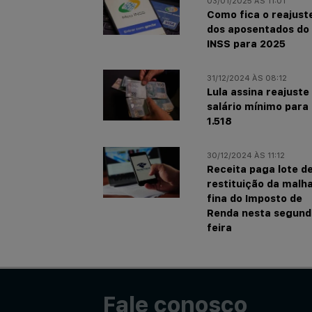
03/01/2025 ÀS 11:01
Como fica o reajust
dos aposentados do
INSS para 2025
31/12/2024 ÀS 08:12
Lula assina reajuste
salário mínimo para
1.518
30/12/2024 ÀS 11:12
Receita paga lote d
restituição da malh
fina do Imposto de
Renda nesta segund
feira
Fale conosco