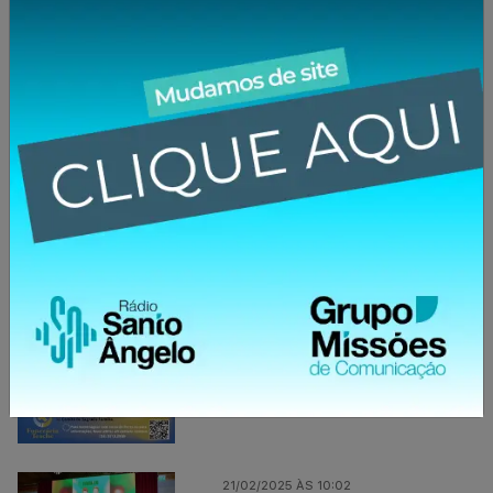
30/03/2025 ÀS 19:03
Aniversário Clube Comercial
22/02/2025 ÀS 08:02
Unimed Missões/RS quer ouvir
a opinião dos clientes
21/02/2025 ÀS 20:02
Morre Neiva Loraine Wachter,
aos 67 anos
21/02/2025 ÀS 10:02