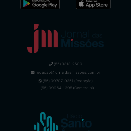
(55) 3313-2500
redacao@jornaldasmissoes.com.br
(55) 99707-0351 (Redação)
(55) 99964-1395 (Comercial)