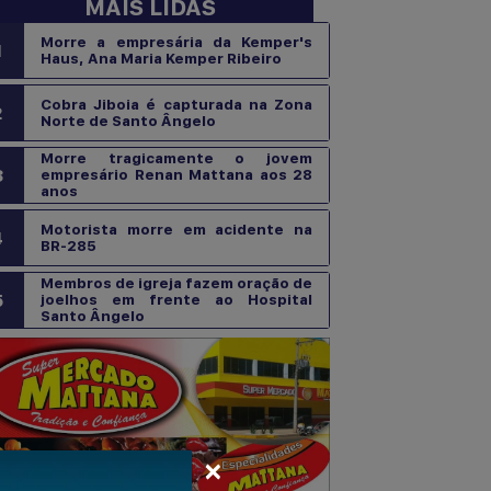
MAIS LIDAS
Morre a empresária da Kemper's
1
Haus, Ana Maria Kemper Ribeiro
Cobra Jiboia é capturada na Zona
2
Norte de Santo Ângelo
Morre tragicamente o jovem
3
empresário Renan Mattana aos 28
anos
Motorista morre em acidente na
4
BR-285
Membros de igreja fazem oração de
5
joelhos em frente ao Hospital
Santo Ângelo
×