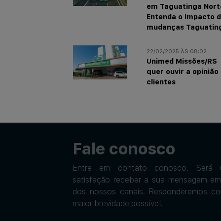
em Taguatinga Nort
Entenda o Impacto 
mudanças Taguatin
22/02/2025 ÀS 08:02
Unimed Missões/RS
quer ouvir a opinião
clientes
Fale conosco
Entre em contato conosco. Será 
satisfação receber a sua mensagem e
dos nossos canais. Responderemos c
maior brevidade possível.