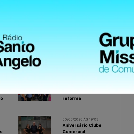
atsApp
22/02/2025 ÀS 11:02
ica
Apae inaugura obra de
acessibilidade e
ro
reforma
30/03/2025 ÀS 19:03
Aniversário Clube
es
Comercial