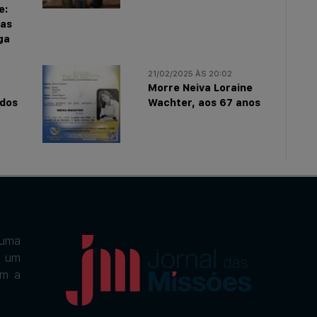
e:
das
ga
21/02/2025 ÀS 20:02
Morre Neiva Loraine
 dos
Wachter, aos 67 anos
uma
m um
om a