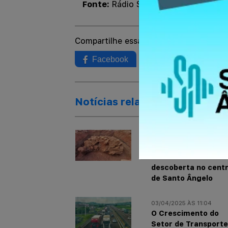
Fonte:
Rádio Santo Ângelo
Compartilhe essa notícia:
Facebook
Twitter
Wh
Notícias relacionadas
22/02/2025 ÀS 11:02
Estrutura arqueológ
do século XVIII é
descoberta no cent
de Santo Ângelo
03/04/2025 ÀS 11:04
O Crescimento do
Setor de Transport