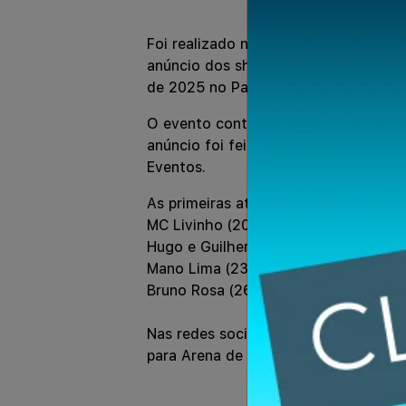
Foto:
Fo
Foi realizado no Mirage Pub localiza
anúncio dos shows da 21ª FENAMILHO 
de 2025 no Parque Internacional de E
O evento contou com a presença de a
anúncio foi feito pelo empresário W
Eventos.
As primeiras atrações confirmadas pa
MC Livinho (20/4 – Domingo)
Hugo e Guilherme (21/04 – Segunda-f
Mano Lima (23/04 – Quarta-feira)
Bruno Rosa (26/04 – Sábado)
Nas redes sociais oficiais da Fenami
para Arena de Shows.