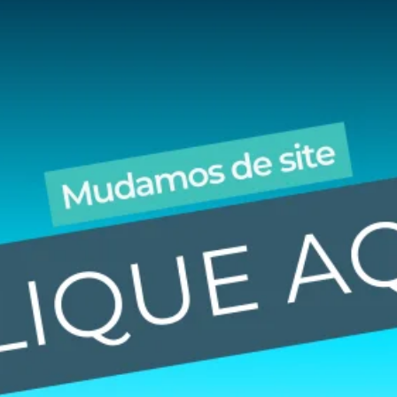
to: Fernando Gomes
do na Rua 25 de julho, em Santo Ângelo, o
Internacional que o corre de 19 a 27 de abril
xposições Siegfried Ritter.
utoridades locais e convidados especiais. O
agner Pizolotto da empresa Parador 8 Shows e
ra o evento são:
eira/Feriado)
lho serão divulgados os valores dos ingressos