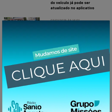
do veículo já pode ser
atualizado no aplicativo
03/01/2025 ÀS 14:01
Prazo é ampliado para mais de
78 mil fazerem a prova prática
da CNH
01/01/2025 ÀS 01:01
Grave acidente deixa 5 mortos
em São Miguel das Missões
31/12/2024 ÀS 16:12
Prazo para pagar IPVA com
desconto máximo se encerra
com a quitação de 1,2 milhão