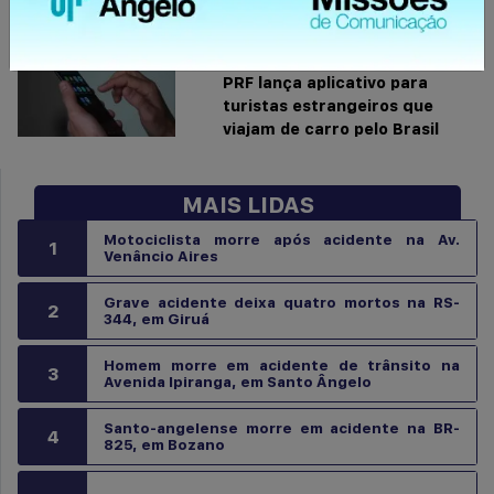
de veículos
30/12/2024 ÀS 16:12
PRF lança aplicativo para
turistas estrangeiros que
viajam de carro pelo Brasil
MAIS LIDAS
Motociclista morre após acidente na Av.
1
Venâncio Aires
Grave acidente deixa quatro mortos na RS-
2
344, em Giruá
Homem morre em acidente de trânsito na
3
Avenida Ipiranga, em Santo Ângelo
Santo-angelense morre em acidente na BR-
4
825, em Bozano