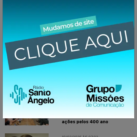
Fonte:
GZH
Compartilhe essa notícia:
Facebook
Twitter
WhatsApp
Notícias relacionadas
21/02/2025 ÀS 07:02
Na reunião de prefeitos da
região, Loureiro fala sobre
obras de infraestrutura e
ações pelos 400 ano
19/02/2025 ÀS 07:02