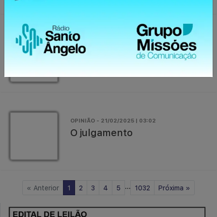
OPINIÃO - 21/02/2025 | 03:02
Marcas ocultas e públicas do
dólar
OPINIÃO - 21/02/2025 | 03:02
O julgamento
...
«
Anterior
1
2
3
4
5
1032
Próxima
»