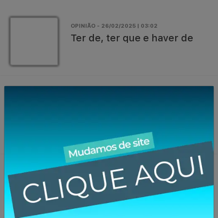
OPINIÃO - 26/02/2025 | 03:02
Ter de, ter que e haver de
22/02/2025 | 08:02
Unimed Missões/RS quer
ouvir a opinião dos clientes
21/02/2025 | 08:02
Morre Neiva Loraine
Wachter, aos 67 anos