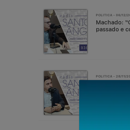
POLITICA - 06/12/2
Machado: “O
passado e c
POLITICA - 28/11/20
Cavalheiro:
avançar ain
econômico”.