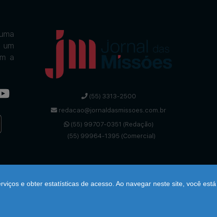
uma
m um
om a
(55) 3313-2500
redacao@jornaldasmissoes.com.br
(55) 99707-0351 (Redação)
(55) 99964-1395 (Comercial)
viços e obter estatísticas de acesso. Ao navegar neste site, você está
DESENVOLVIDO POR