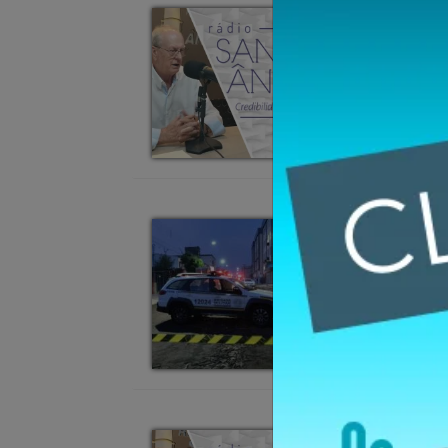
POLITICA - 22/11/20
Bruno Hesse
governo mir
POLÍCIA - 21/11/202
Homicídio é
POLITICA - 20/11/20