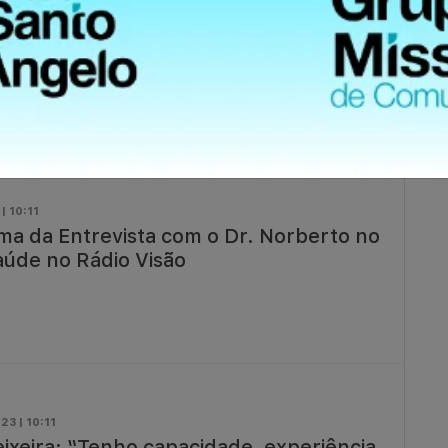
 Corazza: “Planejo a implantação de um
 consulta popular permanente”.
| 10:11
ema da Entrevista com o Dr. Norberto no
úde no Rádio Visão
23 | 10:11
eixeira: “Tenho capacidade, experiência