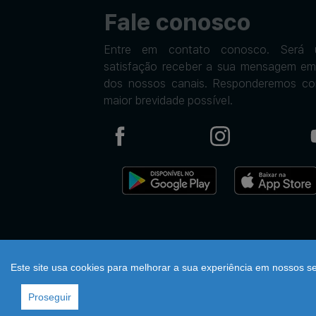
Fale conosco
Entre em contato conosco. Será 
satisfação receber a sua mensagem e
dos nossos canais. Responderemos c
maior brevidade possível.
Este site usa cookies para melhorar a sua experiência em nossos ser
Proseguir