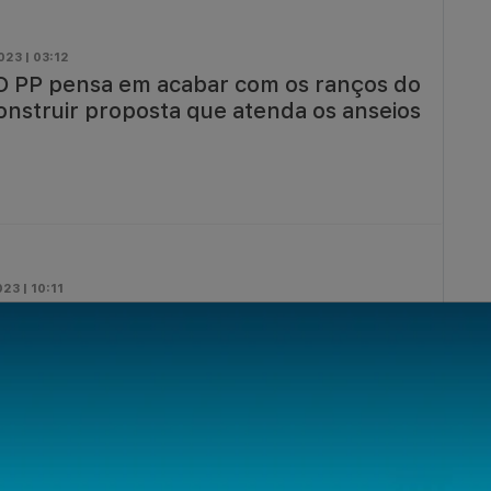
023 | 03:12
 PP pensa em acabar com os ranços do
onstruir proposta que atenda os anseios
23 | 10:11
 “Município está preparado para
da mais no desenvolvimento