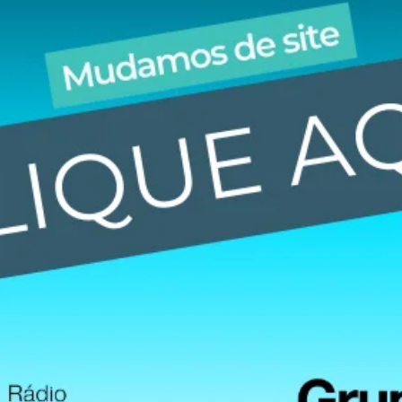
23 | 10:11
: “Não adianta apresentar plano de
abolante, porque não vamos executar”.
3 | 08:11
 registrado em Santo Ângelo
23 | 10:11