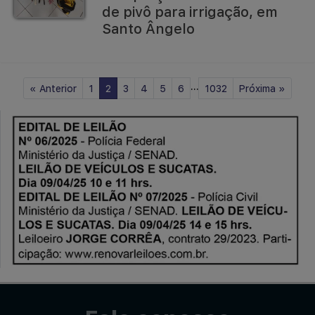
de pivô para irrigação, em
Santo Ângelo
...
«
Anterior
1
2
3
4
5
6
1032
Próxima
»