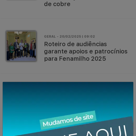
de cobre
GERAL - 20/02/2025 | 09:02
Roteiro de audiências
garante apoios e patrocínios
para Fenamilho 2025
EVENTO - 20/02/2025 | 09:02
Roteiro de audiências
garante apoios e patrocínios
para Fenamilho 2025