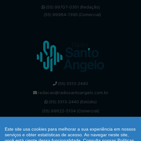
(55) 99707-0351 (Redação)
(55) 99964-1395 (Comercial)
(55) 3313-2440
redacao@radiosantoangelo.com.br
(55) 3313-2440 (Estúdio)
(55) 99622-5104 (Comercial)
Este site usa cookies para melhorar a sua experiência em nossos
serviços e obter estatísticas de acesso. Ao navegar neste site,
você está ciente dessa funcionalidade.
Consulta nossas Políticas