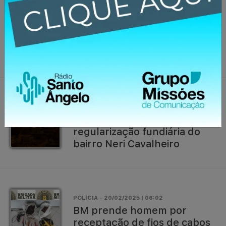
POLÍCIA - 20/02/2025 | 09:02
Homem é preso por furto no
bairro Cohab, em Santo
Ângelo
20/02/2025 | 07:02
Audiência pública irá debater
regularização fundiária do
bairro Neri Cavalheiro
POLÍCIA - 20/02/2025 | 06:02
BM prende homem por
receptação de fios de cabos