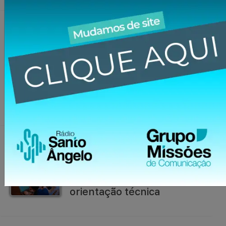
03/01/2025 | 09:01
Prefeito Cornélio Grimm,
vice Greice Wentz e
vereadores são
empossados em Vitória das
Missões
03/01/2025 | 08:01
Projetos dos 400 anos das
Missões estão na fase de
orientação técnica