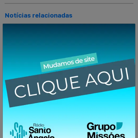
Notícias relacionadas
03/01/2025 ÀS 11:01
Como fica o reajuste dos
aposentados do INSS para
2025
02/01/2025 ÀS 16:01
PIB do RS cai 0,3% no terceiro
trimestre de 2024
31/12/2024 ÀS 08:12
Lula assina reajuste do salário
mínimo para R$ 1.518